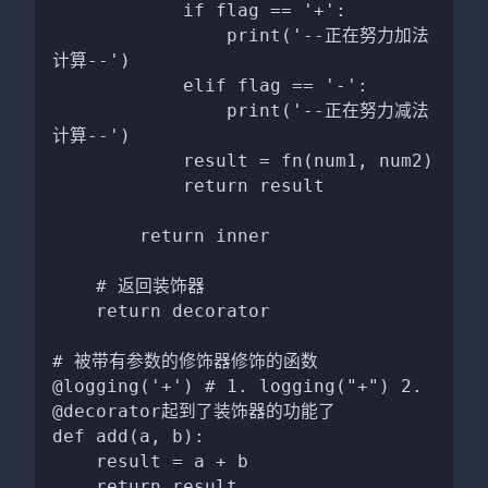
            if flag == '+':

                print('--正在努力加法
计算--')

            elif flag == '-':

                print('--正在努力减法
计算--')

            result = fn(num1, num2)

            return result

        return inner

    # 返回装饰器

    return decorator

# 被带有参数的修饰器修饰的函数

@logging('+') # 1. logging("+") 2. 
@decorator起到了装饰器的功能了

def add(a, b):

    result = a + b

    return result
