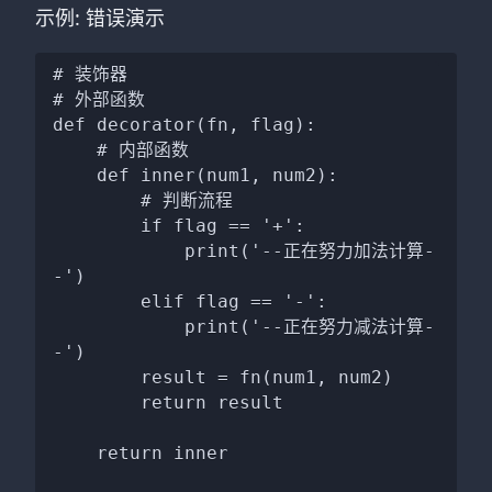
示例: 错误演示
# 装饰器

# 外部函数

def decorator(fn, flag):

    # 内部函数

    def inner(num1, num2):

        # 判断流程

        if flag == '+':

            print('--正在努力加法计算-
-')

        elif flag == '-':

            print('--正在努力减法计算-
-')

        result = fn(num1, num2)

        return result

    return inner
