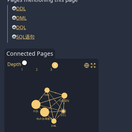
DDL
DML
DQL
SQL语句
Connected Pages
Depth
1