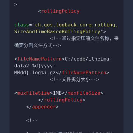
>
<
rollingPolicy
class
=
"
ch.qos.logback.core.rolling.
SizeAndTimeBasedRollingPolicy
"
>
<!--通过指定压缩文件名称，来
确定分割文件方式-->
<
fileNamePattern
>
C:/code/itheima-
data2-%d{yyyy-
MMdd}.log%i.gz
</
fileNamePattern
>
<!--文件拆分大小-->
<
maxFileSize
>
1MB
</
maxFileSize
>
</
rollingPolicy
>
</
appender
>
<!--
