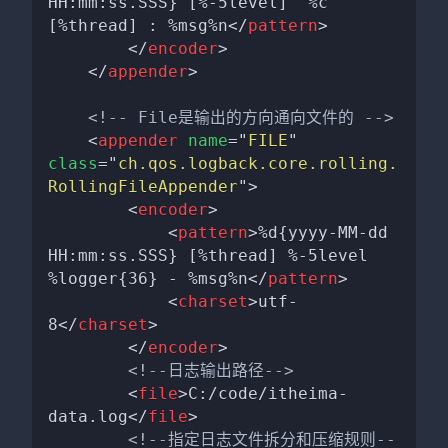
HH:mm:ss.SSS} [%-5level]  %c 
[%thread] : %msg%n
</
pattern
>
</
encoder
>
</
appender
>
<!-- File是输出的方向通向文件的 -->
<
appender
name
=
"
FILE
"
class
=
"
ch.qos.logback.core.rolling.
RollingFileAppender
"
>
<
encoder
>
<
pattern
>
%d{yyyy-MM-dd 
HH:mm:ss.SSS} [%thread] %-5level 
%logger{36} - %msg%n
</
pattern
>
<
charset
>
utf-
8
</
charset
>
</
encoder
>
<!--日志输出路径-->
<
file
>
C:/code/itheima-
data.log
</
file
>
<!--指定日志文件拆分和压缩规则--