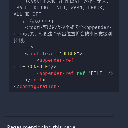
    level:用来设置打印级别，大小写无关：
TRACE, DEBUG, INFO, WARN, ERROR, 
ALL 和 OFF

   ， 默认debug

    <root>可以包含零个或多个<appender-
ref>元素，标识这个输出位置将会被本日志级别
控制。

    -->
<
root
level
=
"
DEBUG
"
>
<
appender-ref
ref
=
"
CONSOLE
"
/>
<
appender-ref
ref
=
"
FILE
"
/>
</
root
>
</
configuration
>
Pages mentioning this page