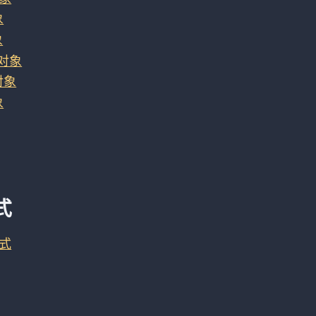
象
象
w对象
y对象
象
式
式