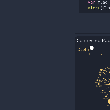
var
 flag 
alert
(
fla
Connected Pa
Depth