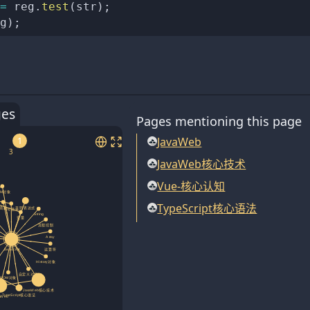
=
 reg
.
test
(
str
)
;
g
)
;
ges
Pages mentioning this page
JavaWeb
1
JavaWeb核心技术
Vue-核心认知
TypeScript核心语法