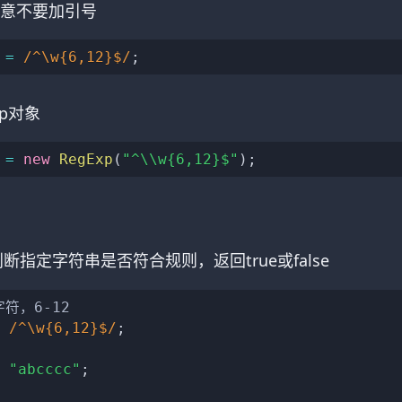
意不要加引号
 
=
/
^\w{6,12}$
/
;
xp对象
 
=
new
RegExp
(
"^\\w{6,12}$"
)
;
r): 判断指定字符串是否符合规则，返回true或false
符，6-12
/
^\w{6,12}$
/
;
"abcccc"
;