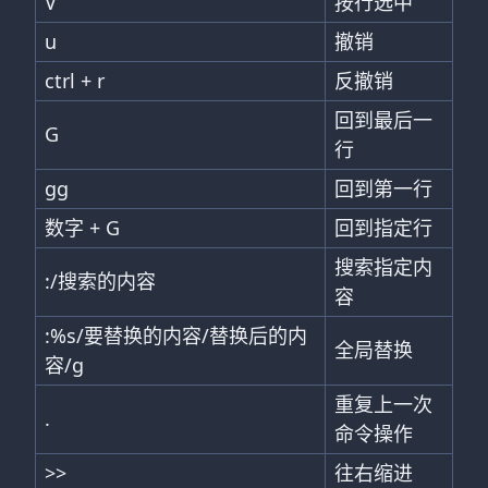
V
按行选中
u
撤销
ctrl + r
反撤销
回到最后一
G
行
gg
回到第一行
数字 + G
回到指定行
搜索指定内
:/搜索的内容
容
:%s/要替换的内容/替换后的内
全局替换
容/g
重复上一次
.
命令操作
>>
往右缩进