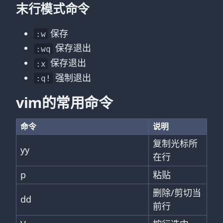
末行模式命令
保存
:w
保存退出
:wq
保存退出
:x
强制退出
:q!
vim的常用命令
命令
说明
复制光标所
yy
在行
p
粘贴
删除/剪切当
dd
前行