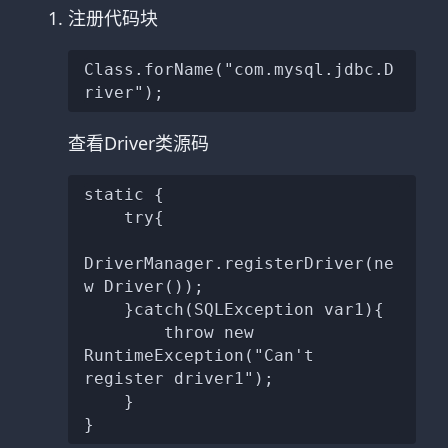
注册代码块
Class.forName("com.mysql.jdbc.D
查看Driver类源码
static {

    try{

DriverManager.registerDriver(ne
w Driver());

    }catch(SQLException var1){

        throw new 
RuntimeException("Can't 
register driver1");

    }
