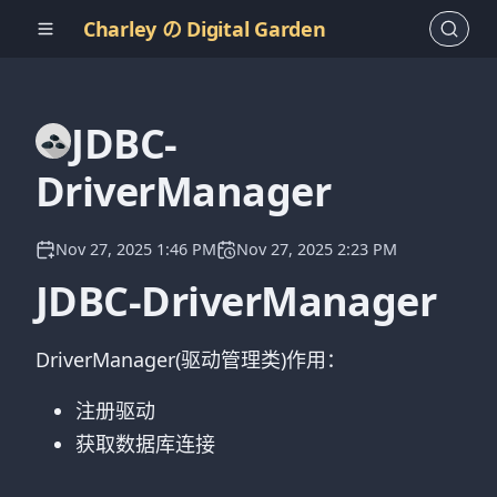
Charley の Digital Garden
JDBC-
DriverManager
Nov 27, 2025 1:46 PM
Nov 27, 2025 2:23 PM
JDBC-DriverManager
DriverManager(驱动管理类)作用：
注册驱动
获取数据库连接